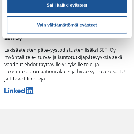
Palaute
Salli kaikki evästeet
Tarkemmat yhteystiedot
Tietosuojaseloste
Vain välttämättömät evästeet
Evästeet
SETI Oy
Lakisääteisten pätevyystodistusten lisäksi SETI Oy
myöntää tele-, turva- ja kuntotutkijapätevyyksiä sekä
vaaditut ehdot täyttäville yrityksille tele- ja
rakennusautomaatiourakoitsija hyväksyntöjä sekä TU-
ja TT-sertifiointeja.