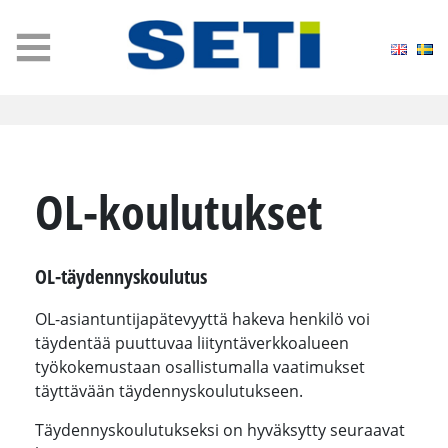
MENU
OL-​koulutukset
OL-täydennyskoulutus
OL-asiantuntijapätevyyttä hakeva henkilö voi
täydentää puuttuvaa liityntäverkkoalueen
työkokemustaan osallistumalla vaatimukset
täyttävään täydennyskoulutukseen.
Täydennyskoulutukseksi on hyväksytty seuraavat