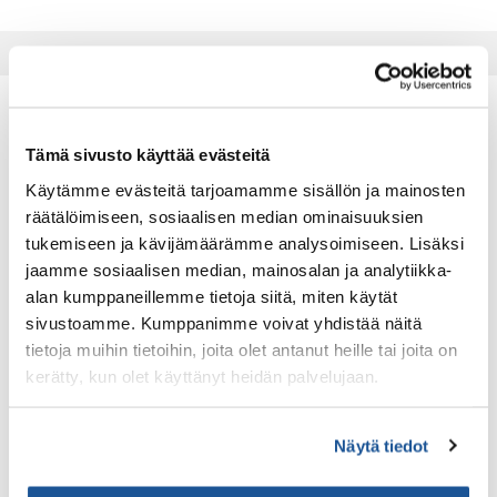
Tämä sivusto käyttää evästeitä
Käytämme evästeitä tarjoamamme sisällön ja mainosten
räätälöimiseen, sosiaalisen median ominaisuuksien
tukemiseen ja kävijämäärämme analysoimiseen. Lisäksi
Yhteystietomme
jaamme sosiaalisen median, mainosalan ja analytiikka-
SETI Oy
alan kumppaneillemme tietoja siitä, miten käytät
Harakantie 18 B, 02650 ESPOO
sivustoamme. Kumppanimme voivat yhdistää näitä
PL 55, 02601 ESPOO
tietoja muihin tietoihin, joita olet antanut heille tai joita on
kerätty, kun olet käyttänyt heidän palvelujaan.
e-mail: seti@seti.fi
Y-tunnus 1044296-1
Näytä tiedot