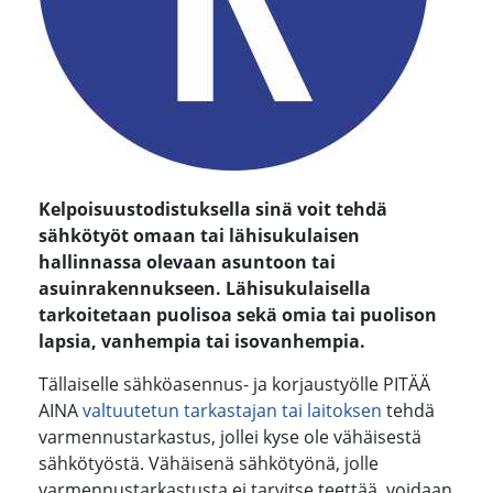
Kelpoisuustodistuksella sinä voit tehdä
sähkötyöt omaan tai lähisukulaisen
hallinnassa olevaan asuntoon tai
asuinrakennukseen. Lähisukulaisella
t
arkoitetaan
puolisoa sekä omia tai puolison
lapsia, vanhempia tai isovanhempia.
Tällaiselle sähköasennus- ja korjaustyölle PITÄÄ
AINA
valtuutetun tarkastajan tai laitoksen
tehdä
varmennustarkastus, jollei kyse ole vähäisestä
sähkötyöstä. Vähäisenä sähkötyönä, jolle
varmennustarkastusta ei tarvitse teettää, voidaan