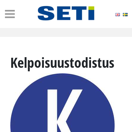
MENU
Kel­poi­suus­to­dis­tus