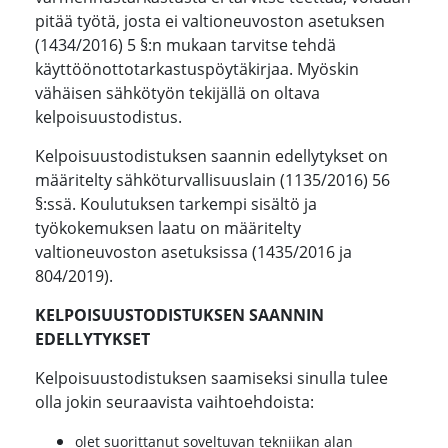
pitää työtä, josta ei valtioneuvoston asetuksen
(1434/2016) 5 §:n mukaan tarvitse tehdä
käyttöönottotarkastuspöytäkirjaa. Myöskin
vähäisen sähkötyön tekijällä on oltava
kelpoisuustodistus.
Kelpoisuustodistuksen saannin edellytykset on
määritelty sähköturvallisuuslain (1135/2016) 56
§:ssä. Koulutuksen tarkempi sisältö ja
työkokemuksen laatu on määritelty
valtioneuvoston asetuksissa (1435/2016 ja
804/2019).
KELPOISUUSTODISTUKSEN SAANNIN
EDELLYTYKSET
Kelpoisuustodistuksen saamiseksi sinulla tulee
olla jokin seuraavista vaihtoehdoista:
olet suorittanut soveltuvan tekniikan alan