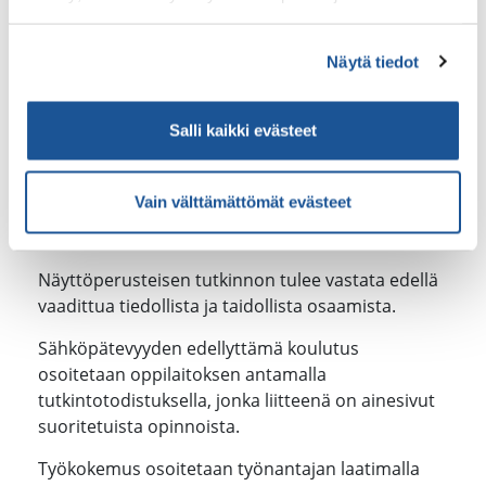
kokonaisopintomäärät täyttyvät.
Näytä tiedot
teoreettinen sähkötekniikka ja
sähkömittaustekniikka;
sähköturvallisuussäädökset ja -standardit;
Salli kaikki evästeet
sähkötyöturvallisuus;
rakennuksien sähköverkot ja niiden sähkökäytöt;
sähköturvallisuuteen liittyvät tarkastukset.
Vain välttämättömät evästeet
Näyttöperusteisen tutkinnon tulee vastata edellä
vaadittua tiedollista ja taidollista osaamista.
Sähköpätevyyden edellyttämä koulutus
osoitetaan oppilaitoksen antamalla
tutkintotodistuksella, jonka liitteenä on ainesivut
suoritetuista opinnoista.
Työkokemus osoitetaan työnantajan laatimalla