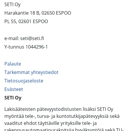
SETI Oy
Harakantie 18 B, 02650 ESPOO
PL 55, 02601 ESPOO
e-mail: seti@seti.fi
Y-tunnus 1044296-1
Palaute
Tarkemmat yhteystiedot
Tietosuojaseloste
Evästeet
SETI Oy
Lakisääteisten pätevyystodistusten lisäksi SETI Oy
myöntää tele-, turva- ja kuntotutkijapätevyyksiä sekä
vaaditut ehdot täyttäville yrityksille tele- ja
rakennusautomaatiourakoitsija hyväksyntöjä sekä TU-