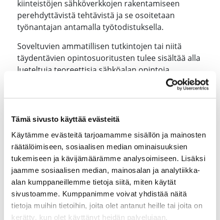
kiinteistöjen sähköverkkojen rakentamiseen
perehdyttävistä tehtävistä ja se osoitetaan
työnantajan antamalla työtodistuksella.
Soveltuvien ammatillisen tutkintojen tai niitä
täydentävien opintosuoritusten tulee sisältää alla
lueteltuja teoreettisia sähköalan opintoja,
korkeakoulututkinnoissa vähintään 30
opintoviikkoa tai 45 opintopistettä sekä perus-,
ammatti- ja erikoisammattitutkinnoissa 40
opintoviikkoa tai 60 osaamispistettä. Opinnot
Tämä sivusto käyttää evästeitä
voivat olla teoriakursseja, laboratoriokursseja,
Käytämme evästeitä tarjoamamme sisällön ja mainosten
harjoitustöitä, projektityöopintoja tai muita
räätälöimiseen, sosiaalisen median ominaisuuksien
vastaavia opintoja. Harjoittelua ja opinnäytetyötä
tukemiseen ja kävijämäärämme analysoimiseen. Lisäksi
ei kuitenkaan lueta mukaan opintopistemäärään.
jaamme sosiaalisen median, mainosalan ja analytiikka-
alan kumppaneillemme tietoja siitä, miten käytät
Opintojesi tulee koostua seuraavista aihealueista
sivustoamme. Kumppanimme voivat yhdistää näitä
siten, että kunkin kohdan opintojen laajuus on
tietoja muihin tietoihin, joita olet antanut heille tai joita on
vähintään 1,5 opintopistettä tai yksi opintoviikko
kerätty, kun olet käyttänyt heidän palvelujaan.
kuitenkin niin, että edellä mainitut