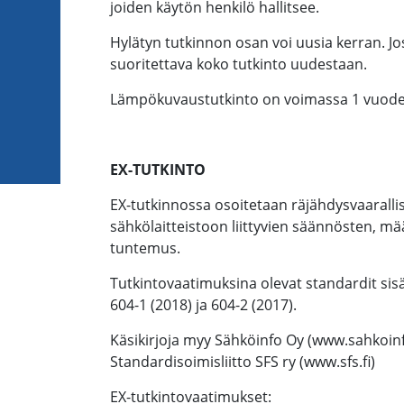
joiden käytön henkilö hallitsee.
Hylätyn tutkinnon osan voi uusia kerran. Jos
suoritettava koko tutkinto uudestaan.
Lämpökuvaustutkinto on voimassa 1 vuode
EX-TUTKINTO
EX-tutkinnossa osoitetaan räjähdysvaarallis
sähkölaitteistoon liittyvien säännösten, mä
tuntemus.
Tutkintovaatimuksina olevat standardit sisäl
604-1 (2018) ja 604-2 (2017).
Käsikirjoja myy Sähköinfo Oy (www.sahkoinf
Standardisoimisliitto SFS ry (www.sfs.fi)
EX-tutkintovaatimukset: