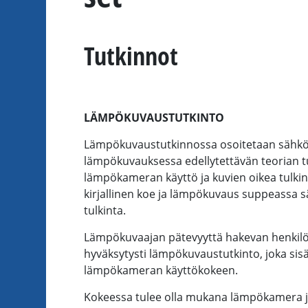
Tutkinnot
LÄMPÖKUVAUSTUTKINTO
Lämpökuvaustutkinnossa osoitetaan sähköl
lämpökuvauksessa edellytettävän teorian 
lämpökameran käyttö ja kuvien oikea tulkint
kirjallinen koe ja lämpökuvaus suppeassa sä
tulkinta.
Lämpökuvaajan pätevyyttä hakevan henkilö
hyväksytysti lämpökuvaustutkinto, joka sisäl
lämpökameran käyttökokeen.
Kokeessa tulee olla mukana lämpökamera ja