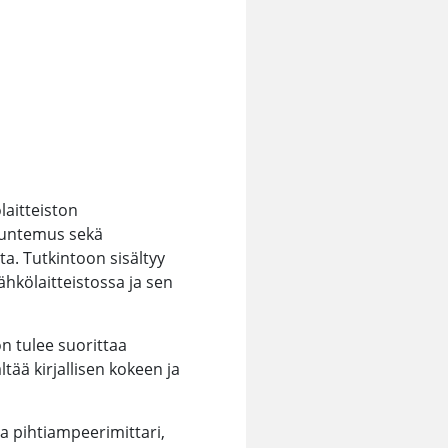
aitteiston
tuntemus sekä
a. Tutkintoon sisältyy
hkölaitteistossa ja sen
n tulee suorittaa
tää kirjallisen kokeen ja
 pihtiampeerimittari,