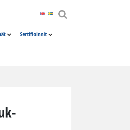
nät
Sertifioinnit
auk­