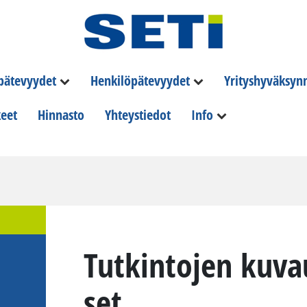
 pätevyydet
Henkilöpätevyydet
Yrityshyväksyn
eet
Hinnasto
Yhteystiedot
Info
Tut­kin­to­jen ku­v
set