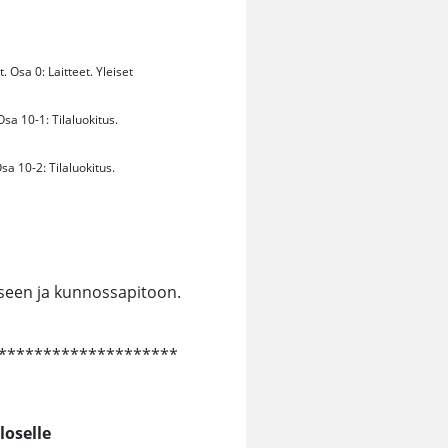
 Osa 0: Laitteet. Yleiset
sa 10-1: Tilaluokitus.
a 10-2: Tilaluokitus.
seen ja kunnossapitoon.
********************
loselle