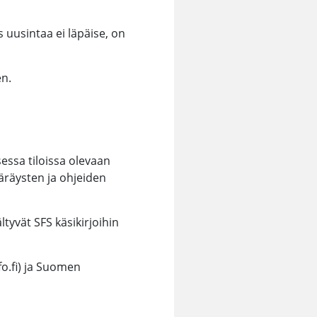
 uusintaa ei läpäise, on
n.
essa tiloissa olevaan
äräysten ja ohjeiden
tyvät SFS käsikirjoihin
o.fi) ja Suomen