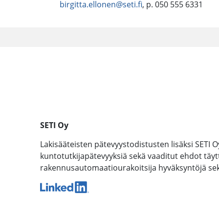
birgitta.ellonen@seti.fi
, p. 050 555 6331
SETI Oy
Lakisääteisten pätevyystodistusten lisäksi SETI O
kuntotutkijapätevyyksiä sekä vaaditut ehdot täyttäv
rakennusautomaatiourakoitsija hyväksyntöjä sekä 