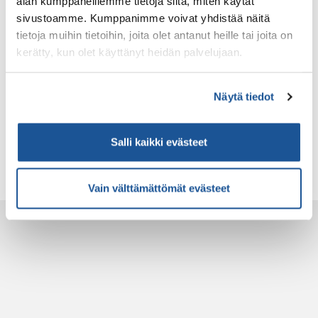
alan kumppaneillemme tietoja siitä, miten käytät
Evästeet
sivustoamme. Kumppanimme voivat yhdistää näitä
SETI Oy
tietoja muihin tietoihin, joita olet antanut heille tai joita on
kerätty, kun olet käyttänyt heidän palvelujaan.
Lakisääteisten pätevyystodistusten lisäksi SETI Oy
myöntää tele-, turva- ja kuntotutkijapätevyyksiä sekä
vaaditut ehdot täyttäville yrityksille tele- ja
Näytä tiedot
rakennusautomaatiourakoitsija hyväksyntöjä sekä TU-
ja TT-sertifiointeja.
Salli kaikki evästeet
Vain välttämättömät evästeet