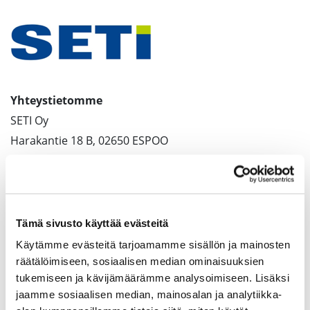
Yhteystietomme
SETI Oy
Harakantie 18 B, 02650 ESPOO
PL 55, 02601 ESPOO
e-mail: seti@seti.fi
Y-tunnus 1044296-1
Tämä sivusto käyttää evästeitä
Käytämme evästeitä tarjoamamme sisällön ja mainosten
Palaute
räätälöimiseen, sosiaalisen median ominaisuuksien
tukemiseen ja kävijämäärämme analysoimiseen. Lisäksi
Tarkemmat yhteystiedot
jaamme sosiaalisen median, mainosalan ja analytiikka-
Tietosuojaseloste