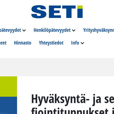
 pätevyydet
Henkilöpätevyydet
Yrityshyväksyn
eet
Hinnasto
Yhteystiedot
Info
Hyväksyntä-​ ja ser
fioin­ti­tun­nuk­set 