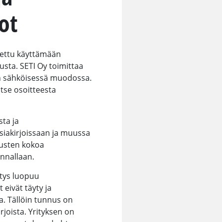
dot
utettu käyttämään
usta. SETI Oy toimittaa
n sähköisessä muodossa.
tse osoitteesta
sta ja
siakirjoissaan ja muussa
nusten kokoa
nnallaan.
itys luopuu
eivät täyty ja
ia. Tällöin tunnus on
irjoista. Yrityksen on