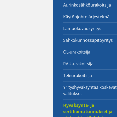
Aurinkosähköurakoitsija
Käytönjohtojärjestelmä
Lämpökuvausyritys
Sähkökunnossapitoyritys
OL-urakoitsija
RAU-urakoitsija
Teleurakoitsija
Yrityshyväksyntää koskevat
valitukset
Hyväksyntä- ja
sertifiointitunnukset ja