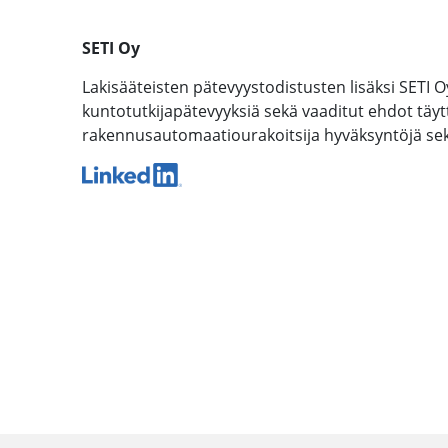
SETI Oy
Lakisääteisten pätevyystodistusten lisäksi SETI O
kuntotutkijapätevyyksiä sekä vaaditut ehdot täyttäv
rakennusautomaatiourakoitsija hyväksyntöjä sekä 