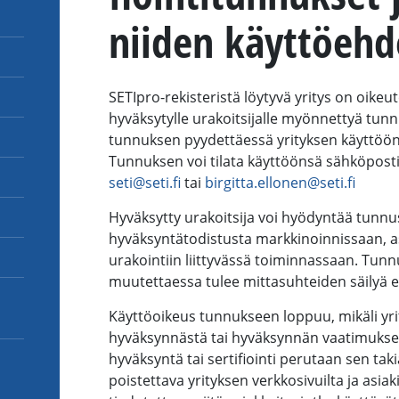
nii­den käyt­tö­eh­
SETIpro-rekisteristä löytyvä yritys on oike
hyväksytylle urakoitsijalle myönnettyä tunn
tunnuksen pyydettäessä yrityksen käyttöö
Tunnuksen voi tilata käyttöönsä sähköposti
seti@seti.fi
tai
birgitta.ellonen@seti.fi
Hyväksytty urakoitsija voi hyödyntää tunnu
hyväksyntätodistusta markkinoinnissaan, a
urakointiin liittyvässä toiminnassaan. Tun
muutettaessa tulee mittasuhteiden säilyä e
Käyttöoikeus tunnukseen loppuu, mikäli yr
hyväksynnästä tai hyväksynnän vaatimukset 
hyväksyntä tai sertifiointi perutaan sen tak
poistettava yrityksen verkkosivuilta ja asiak