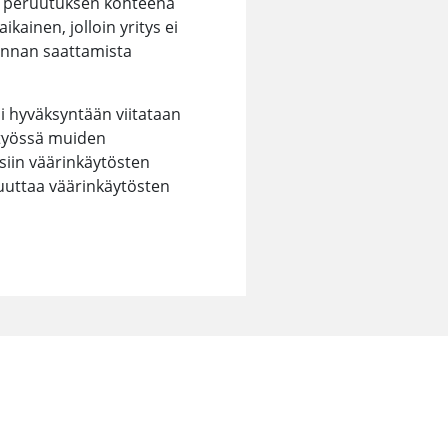
vät peruutuksen kohteena
ikainen, jolloin yritys ei
minnan saattamista
i hyväksyntään viitataan
istyössä muiden
siin väärinkäytösten
uuttaa väärinkäytösten