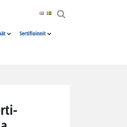
nät
Sertifioinnit
­ti­
ja