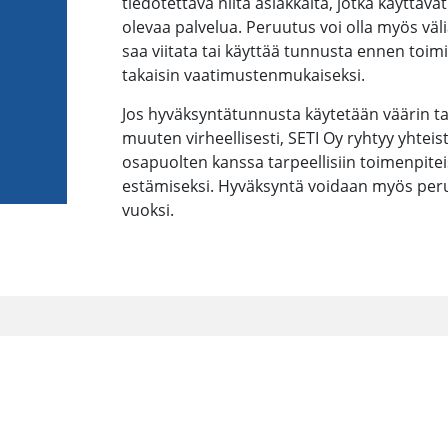
tiedotettava niitä asiakkaita, jotka käyttä
olevaa palvelua. Peruutus voi olla myös välia
saa viitata tai käyttää tunnusta ennen toi
takaisin vaatimustenmukaiseksi.
Jos hyväksyntätunnusta käytetään väärin ta
muuten virheellisesti, SETI Oy ryhtyy yhte
osapuolten kanssa tarpeellisiin toimenpitei
estämiseksi. Hyväksyntä voidaan myös per
vuoksi.