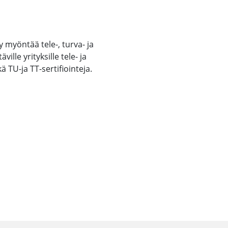
y myöntää tele-, turva- ja
ille yrityksille tele- ja
TU-ja TT-sertifiointeja.