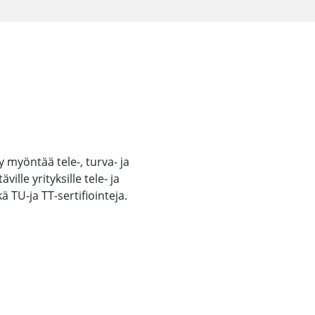
y myöntää tele-, turva- ja
ille yrityksille tele- ja
TU-ja TT-sertifiointeja.