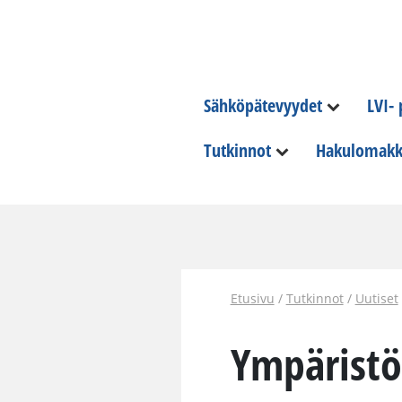
Sähköpätevyydet
LVI-
Tutkinnot
Hakulomakk
Etusivu
/
Tutkinnot
/
Uutiset
Ympäristö