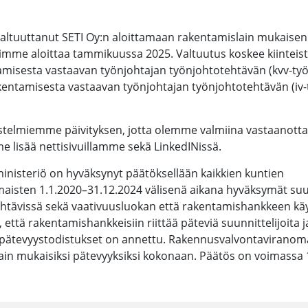
altuuttanut SETI Oy:n aloittamaan rakentamislain mukaisen
mme aloittaa tammikuussa 2025. Valtuutus koskee kiinteistö
amisesta vastaavan työnjohtajan työnjohtotehtävän (kvv-työ
akentamisesta vastaavan työnjohtajan työnjohtotehtävän (iv-
estelmiemme päivityksen, jotta olemme valmiina vastaanot
lisää nettisivuillamme sekä LinkedINissä.
inisteriö on hyväksynyt päätöksellään kaikkien kuntien
isten 1.1.2020–31.12.2024 välisenä aikana hyväksymät suunn
htävissä sekä vaativuusluokan että rakentamishankkeen käy
että rakentamishankkeisiin riittää päteviä suunnittelijoita j
 pätevyystodistukset on annettu. Rakennusvalvontaviranom
ain mukaisiksi pätevyyksiksi kokonaan. Päätös on voimassa 