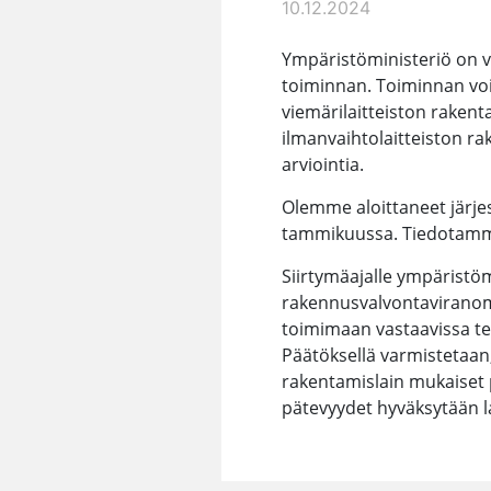
10.12.2024
Ympäristöministeriö on v
toiminnan. Toiminnan voi
viemärilaitteiston rakent
ilmanvaihtolaitteiston r
arviointia.
Olemme aloittaneet järj
tammikuussa. Tiedotamme 
Siirtymäajalle ympäristöm
rakennusvalvontaviranoma
toimimaan vastaavissa te
Päätöksellä varmistetaan, 
rakentamislain mukaiset
pätevyydet hyväksytään l