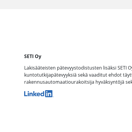
SETI Oy
Lakisääteisten pätevyystodistusten lisäksi SETI O
kuntotutkijapätevyyksiä sekä vaaditut ehdot täyttäv
rakennusautomaatiourakoitsija hyväksyntöjä sekä 