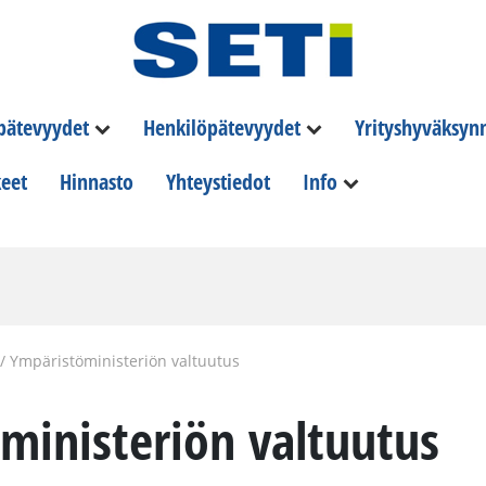
 pätevyydet
Henkilöpätevyydet
Yrityshyväksyn
eet
Hinnasto
Yhteystiedot
Info
/
Ympäristöministeriön valtuutus
ministeriön valtuutus